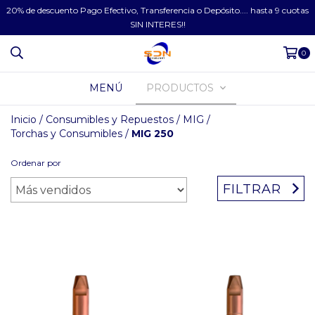
20% de descuento Pago Efectivo, Transferencia o Depósito.... hasta 9 cuotas
SIN INTERES!!
0
MENÚ
PRODUCTOS
Inicio
/
Consumibles y Repuestos
/
MIG
/
Torchas y Consumibles
/
MIG 250
Ordenar por
FILTRAR