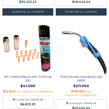
$30.222,22
$28.444,44
AGREGAR AL CARRITO
AGREGAR AL CARRITO
KIT CONSUMIBLES MIG TORCHA
TORCHA MIG SDN BASIC 250
250
MB25
$41.000
$211.000
$32.800
con
Efectivo/Transferencia
$168.800
con
Efectivo/Transferencia
6
cuotas sin interés de
9
cuotas sin interés de
$6.833,33
$23.444,44