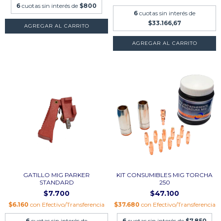
6
cuotas sin interés de
$800
6
cuotas sin interés de
$33.166,67
AGREGAR AL CARRITO
GATILLO MIG PARKER
KIT CONSUMIBLES MIG TORCHA
STANDARD
250
$7.700
$47.100
$6.160
con
Efectivo/Transferencia
$37.680
con
Efectivo/Transferencia
6
cuotas sin interés de
6
cuotas sin interés de
$7.850