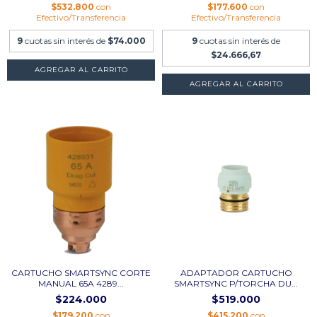
$532.800
con
$177.600
con
Efectivo/Transferencia
Efectivo/Transferencia
9
cuotas sin interés de
$74.000
9
cuotas sin interés de
$24.666,67
CARTUCHO SMARTSYNC CORTE
ADAPTADOR CARTUCHO
MANUAL 65A 4289...
SMARTSYNC P/TORCHA DU...
$224.000
$519.000
$179.200
con
$415.200
con