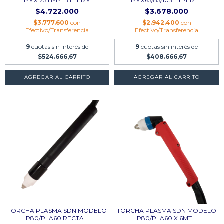
PMX125 HYPERTHERM
PMX65/85/105 HYPERT...
$4.722.000
$3.678.000
$3.777.600
con
$2.942.400
con
Efectivo/Transferencia
Efectivo/Transferencia
9
cuotas sin interés de
9
cuotas sin interés de
$524.666,67
$408.666,67
AGREGAR AL CARRITO
AGREGAR AL CARRITO
TORCHA PLASMA SDN MODELO
TORCHA PLASMA SDN MODELO
P80/PLA60 RECTA...
P80/PLA60 X 6MT...