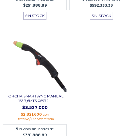
$251.888,89
$592.333,33
SIN STOCK
SIN STOCK
TORCHA SMARTSYNC MANUAL
15° 7,6MTS 05972...
$3.527.000
$2.821.600
con
Efectivo/Transferencia
9
cuotas sin interés de
$391.888,89