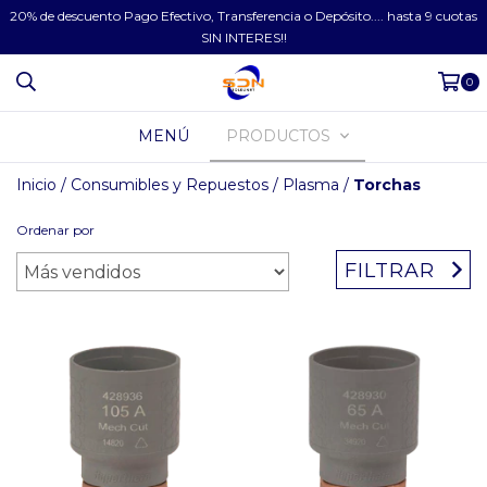
20% de descuento Pago Efectivo, Transferencia o Depósito.... hasta 9 cuotas
SIN INTERES!!
0
MENÚ
PRODUCTOS
Inicio
/
Consumibles y Repuestos
/
Plasma
/
Torchas
Ordenar por
FILTRAR