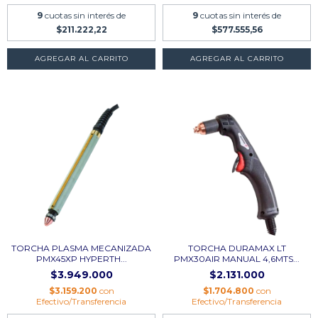
9
cuotas sin interés de
9
cuotas sin interés de
$211.222,22
$577.555,56
AGREGAR AL CARRITO
TORCHA PLASMA MECANIZADA
TORCHA DURAMAX LT
PMX45XP HYPERTH...
PMX30AIR MANUAL 4,6MTS...
$3.949.000
$2.131.000
$3.159.200
con
$1.704.800
con
Efectivo/Transferencia
Efectivo/Transferencia