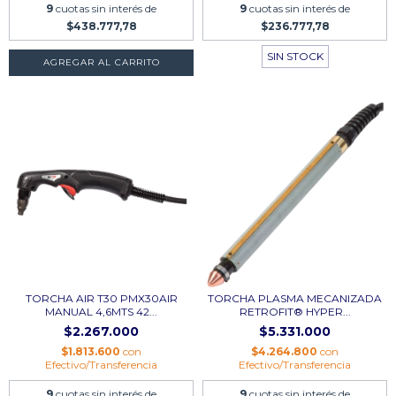
9
cuotas sin interés de
9
cuotas sin interés de
$438.777,78
$236.777,78
SIN STOCK
AGREGAR AL CARRITO
TORCHA AIR T30 PMX30AIR
TORCHA PLASMA MECANIZADA
MANUAL 4,6MTS 42...
RETROFIT® HYPER...
$2.267.000
$5.331.000
$1.813.600
con
$4.264.800
con
Efectivo/Transferencia
Efectivo/Transferencia
9
cuotas sin interés de
9
cuotas sin interés de