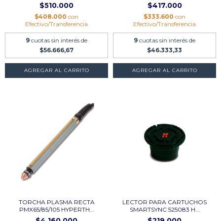
$510.000
$417.000
$408.000
con
$333.600
con
Efectivo/Transferencia
Efectivo/Transferencia
9
cuotas sin interés de
9
cuotas sin interés de
$56.666,67
$46.333,33
TORCHA PLASMA RECTA
LECTOR PARA CARTUCHOS
PMX65/85/105 HYPERTH...
SMARTSYNC 525083 H...
$4.160.000
$219.000