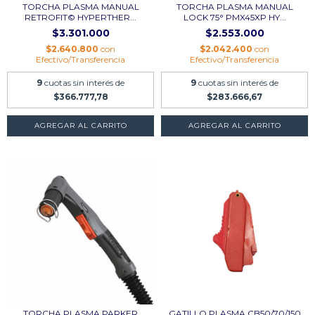
TORCHA PLASMA MANUAL
TORCHA PLASMA MANUAL
RETROFIT© HYPERTHER...
LOCK 75° PMX45XP HY...
$3.301.000
$2.553.000
$2.640.800
con
$2.042.400
con
Efectivo/Transferencia
Efectivo/Transferencia
9
cuotas sin interés de
9
cuotas sin interés de
$366.777,78
$283.666,67
AGREGAR AL CARRITO
AGREGAR AL CARRITO
TORCHA PLASMA PARKER
GATILLO PLASMA CB50/70/150