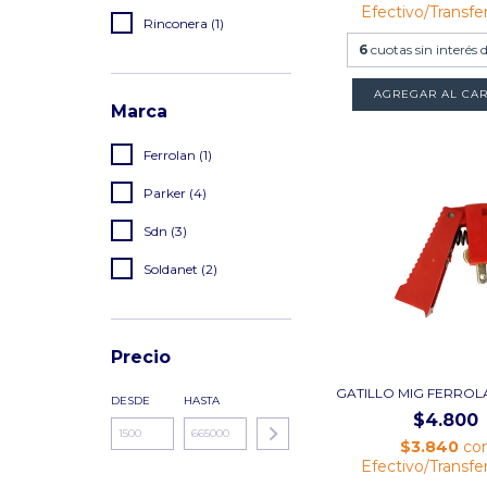
Efectivo/Transfe
Rinconera (1)
6
cuotas sin interés 
AGREGAR AL CAR
Marca
Ferrolan (1)
Parker (4)
Sdn (3)
Soldanet (2)
Precio
GATILLO MIG FERROL
DESDE
HASTA
$4.800
$3.840
co
Efectivo/Transfe