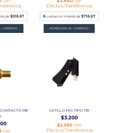
0
con
$3.440
con
ansferencia
Efectivo/Transferencia
erés de
$516,67
6
cuotas sin interés de
$716,67
L CARRITO
AGREGAR AL CARRITO
 CONTACTO M8
GATILLO MIG TIPO TBI
0
$3.200
800
$2.560
con
Efectivo/Transferencia
0
con