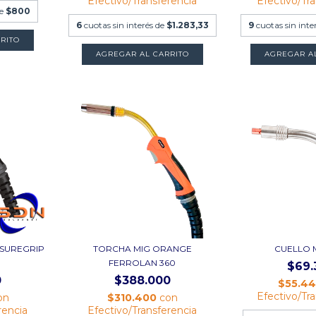
Efectivo/Transferencia
Efectivo/Tr
de
$800
6
cuotas sin interés de
$1.283,33
9
cuotas sin inte
AGREGAR A
 SUREGRIP
TORCHA MIG ORANGE
CUELLO 
FERROLAN 360
$69.
0
$388.000
$55.4
Efectivo/Tr
on
$310.400
con
rencia
Efectivo/Transferencia