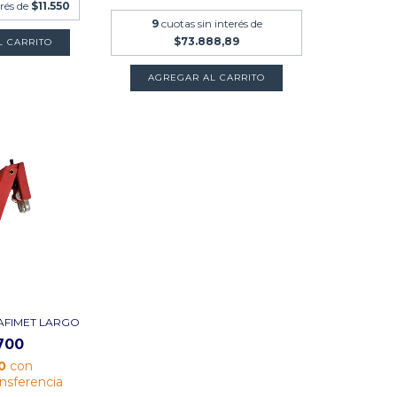
erés de
$11.550
9
cuotas sin interés de
$73.888,89
RAFIMET LARGO
700
60
con
ansferencia