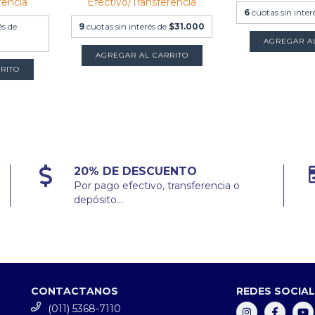
rencia
Efectivo/Transferencia
6
cuotas sin inter
és de
9
cuotas sin interés de
$31.000
AGREGAR AL CARRITO
20% DE DESCUENTO
Por pago efectivo, transferencia o
depósito...
CONTACTANOS
REDES SOCIA
(011) 5368-7110