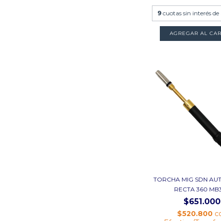
9
cuotas sin interés de
AGREGAR AL CAR
TORCHA MIG SDN AU
RECTA 360 MB36
$651.000
$520.800
c