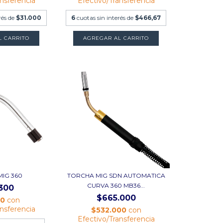
ansferencia
Efectivo/Transferencia
rés de
$31.000
6
cuotas sin interés de
$466,67
L CARRITO
MIG 360
TORCHA MIG SDN AUTOMATICA
CURVA 360 MB36...
300
$665.000
40
con
ansferencia
$532.000
con
Efectivo/Transferencia