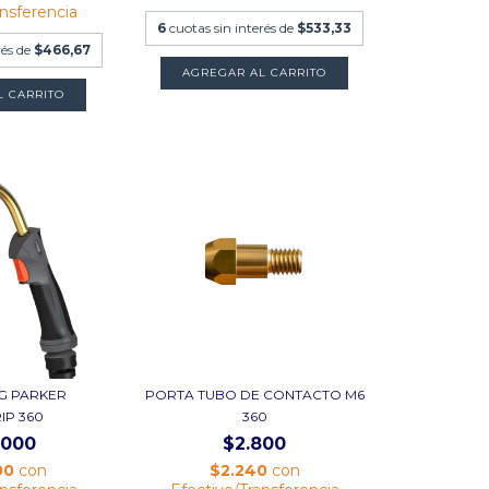
ansferencia
6
cuotas sin interés de
$533,33
rés de
$466,67
G PARKER
PORTA TUBO DE CONTACTO M6
IP 360
360
.000
$2.800
00
con
$2.240
con