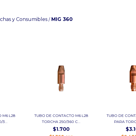
chas y Consumibles
MIG 360
/
 M6 L28
TUBO DE CONTACTO M6 L28
TUBO DE CONT
3...
TORCHA 250/360 C...
PARA TORCH
$1.700
$3.