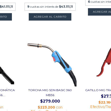
6
cuotas sin int
$41.111,11
9
cuotas sin interés de
$43.111,11
RITO
AGREGAR AL CARRITO
TOMÁTICA
TORCHA MIG SDN BASIC 360
GATILLO MIG T
...
MB36
$27.
$279.000
$22.1
Efectivo/Tr
on
$223.200
con