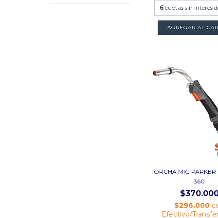
6
cuotas sin interés 
TORCHA MIG PARKER
360
$370.00
$296.000
c
Efectivo/Transfe