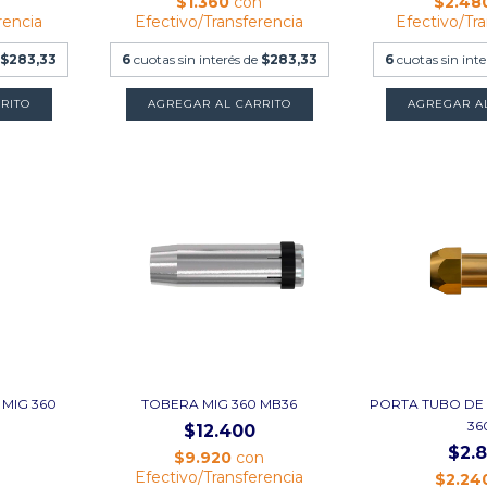
n
$1.360
con
$2.48
rencia
Efectivo/Transferencia
Efectivo/Tr
$283,33
6
cuotas sin interés de
$283,33
6
cuotas sin int
RITO
AGREGAR AL CARRITO
AGREGAR A
MIG 360
TOBERA MIG 360 MB36
PORTA TUBO DE
36
$12.400
$2.
$9.920
con
Efectivo/Transferencia
n
$2.24