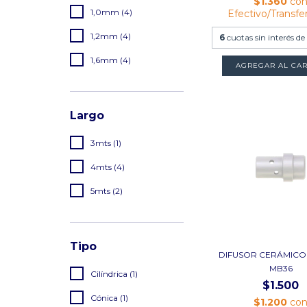
$1.360
co
1,0mm (4)
Efectivo/Transfe
1,2mm (4)
6
cuotas sin interés de
1,6mm (4)
AGREGAR AL CAR
Largo
3mts (1)
4mts (4)
5mts (2)
Tipo
DIFUSOR CERÁMICO 
MB36
Cilíndrica (1)
$1.500
Cónica (1)
$1.200
co