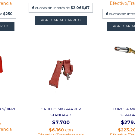
rencia
Efectivo/Tr
6
cuotas sin interés de
$2.066,67
de
$250
6
cuotas sin inte
AGREGAR AL CARRITO
RITO
AN/BINZEL
GATILLO MIG PARKER
TORCHA MI
STANDARD
DURAGR
$7.700
$279
n
rencia
$6.160
con
$223.2