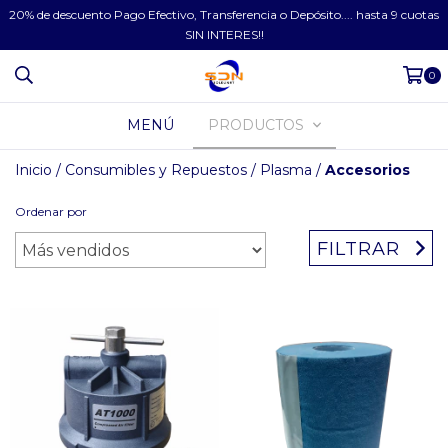
20% de descuento Pago Efectivo, Transferencia o Depósito.... hasta 9 cuotas
SIN INTERES!!
0
MENÚ
PRODUCTOS
Inicio
/
Consumibles y Repuestos
/
Plasma
/
Accesorios
Ordenar por
FILTRAR