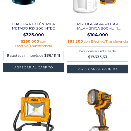
LIJADORA EXCÉNTRICA
PISTOLA PARA PINTAR
METABO FSX 200 INTEC
INALÁMBRICA 800ML IN...
$325.000
$104.000
$260.000
con
$83.200
con
Efectivo/Transferencia
Efectivo/Transferencia
6
cuotas sin interés de
9
cuotas sin interés de
$36.111,11
$17.333,33