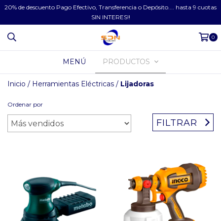
20% de descuento Pago Efectivo, Transferencia o Depósito.... hasta 9 cuotas
SIN INTERES!!
0
MENÚ
PRODUCTOS
Inicio
/
Herramientas Eléctricas
/
Lijadoras
Ordenar por
FILTRAR