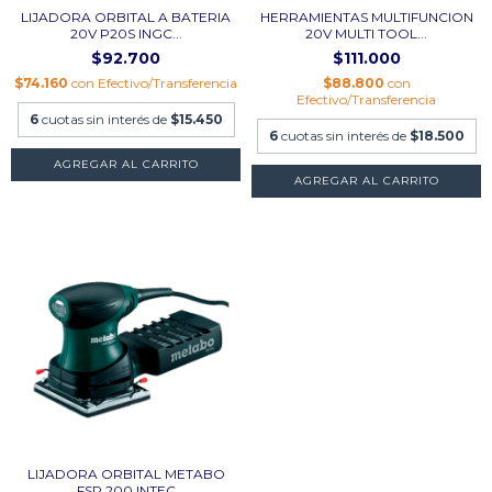
LIJADORA ORBITAL A BATERIA
HERRAMIENTAS MULTIFUNCION
20V P20S INGC...
20V MULTI TOOL...
$92.700
$111.000
$74.160
con
Efectivo/Transferencia
$88.800
con
Efectivo/Transferencia
6
cuotas sin interés de
$15.450
6
cuotas sin interés de
$18.500
LIJADORA ORBITAL METABO
FSR 200 INTEC